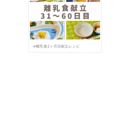
⇒離乳食2ヶ月目献立レシピ