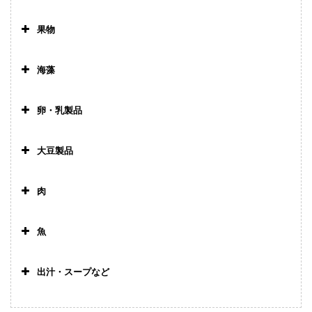
>
じゃがいも
>
トマトソース
焼きの
青のり
わかめ
ひじき
果物
>
キャベツ
り
>
バナナ
>
里芋
白菜
ホット
海藻
ケーキミ
>
りんご
ックス
>
大根の葉
焼きの
青のり
わかめ
ひじき
卵・乳製品
>
みかん
り
>
卵白（全卵）
>
ブロッコリー
>
>
なす
いちご
大豆製品
>
卵黄
>
ピーマン
>
絹ごし豆腐
>
きのこ
肉
>
ヨーグルト
>
長ねぎ
>
納豆
>
ささみ
>
チーズ
魚
>
きなこ
キウイ
>
鯛
>
豆乳
出汁・スープなど
>
そら豆
>
しらす
>
こんぶだし