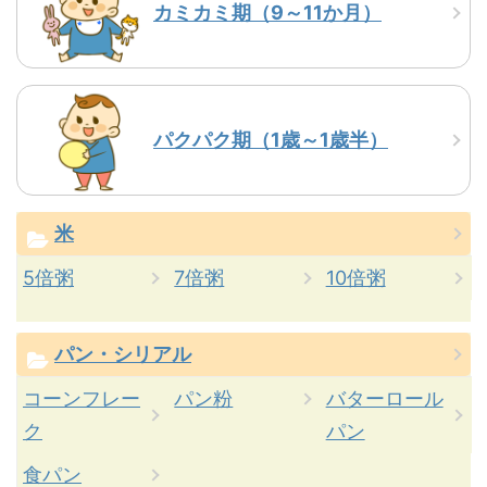
カミカミ期（9～11か月）
パクパク期（1歳～1歳半）
米
5倍粥
7倍粥
10倍粥
パン・シリアル
コーンフレー
パン粉
バターロール
ク
パン
食パン