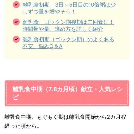
離乳食初期 3日～5日目の10倍粥は少
しずつ量を増やそう！
離乳食、ゴックン期後期は二回食に！
時間帯や量、進め方を詳しく紹介
離乳食初期（ゴックン期）のよくある
不安、悩みQ＆A
離乳食中期（7.8カ月頃）献立・人気レシ
ピ
離乳食中期、もぐもぐ期は離乳食開始から2カ月程
経った頃から。