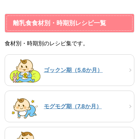
>
とうもろこし
>
ひらめ
>
和風だし
>
鮭
>
野菜スープ
離乳食食材別・時期別レシピ一覧
>
水溶き片栗粉
食材別・時期別のレシピ集です。
>
調味料
たら
かつお
ぶし
ゴックン期（5.6か月）
モグモグ期（7.8か月）