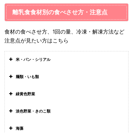
離乳食食材別の食べさせ方・注意点
食材の食べさせ方、1回の量、冷凍・解凍方法など
注意点が見たい方はこちら
米・パン・シリアル
>
10倍粥
麺類・いも類
>
7倍粥・5倍粥
>
うどん
緑黄色野菜
>
食パン
>
素麺
>
かぼちゃ
>
コーンフレーク
淡色野菜・きのこ類
>
パスタ
>
にんじん
>
大根
>
さつまいも
海藻
>
トマト
>
かぶ