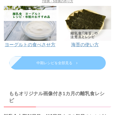
7倍粥・5倍粥の作り方
ヨーグルトの食べさせ方
海苔の使い方
中期レシピを全部見る
ももオリジナル画像付き1カ月の離乳食レシ
ピ