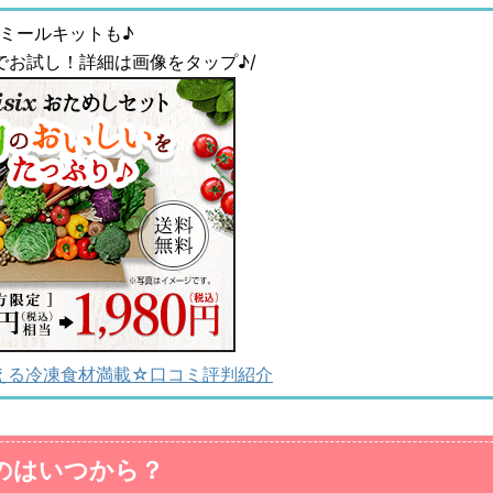
ミールキットも♪
0円でお試し！詳細は画像をタップ♪/
える冷凍食材満載☆口コミ評判紹介
のはいつから？