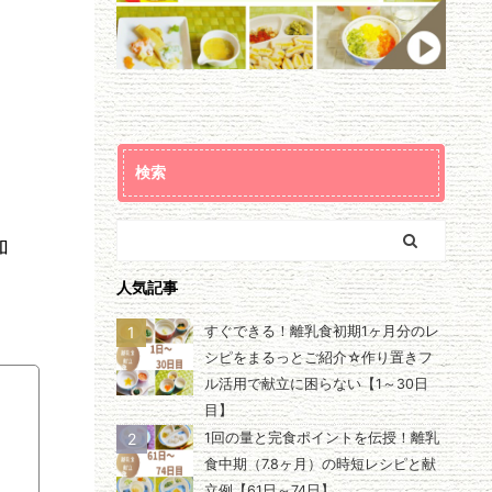
検索
加
人気記事
1
すぐできる！離乳食初期1ヶ月分のレ
シピをまるっとご紹介☆作り置きフ
ル活用で献立に困らない【1～30日
目】
2
1回の量と完食ポイントを伝授！離乳
食中期（7.8ヶ月）の時短レシピと献
立例【61日～74日】