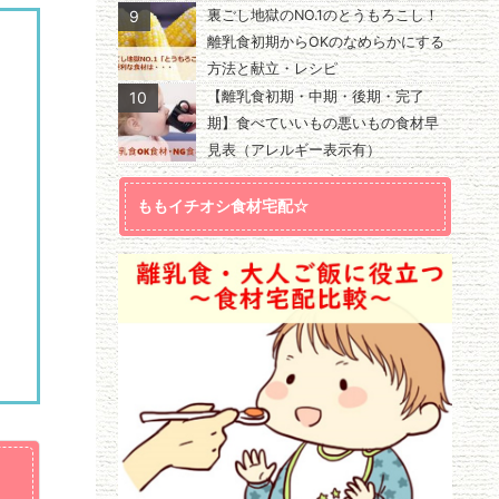
9
裏ごし地獄のNO.1のとうもろこし！
離乳食初期からOKのなめらかにする
方法と献立・レシピ
10
【離乳食初期・中期・後期・完了
期】食べていいもの悪いもの食材早
見表（アレルギー表示有）
ももイチオシ食材宅配☆