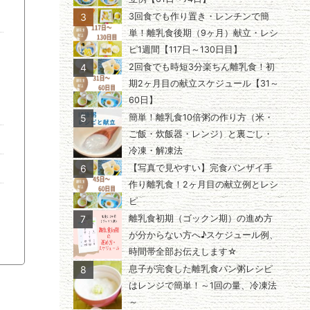
3
3回食でも作り置き・レンチンで簡
単！離乳食後期（9ヶ月）献立・レシ
ピ1週間【117日～130日目】
4
2回食でも時短3分楽ちん離乳食！初
期2ヶ月目の献立スケジュール【31～
60日】
5
簡単！離乳食10倍粥の作り方（米・
ご飯・炊飯器・レンジ）と裏ごし・
冷凍・解凍法
6
【写真で見やすい】完食バンザイ手
作り離乳食！2ヶ月目の献立例とレシ
ピ
7
離乳食初期（ゴックン期）の進め方
が分からない方へ♪スケジュール例、
時間帯全部お伝えします☆
8
息子が完食した離乳食パン粥レシピ
はレンジで簡単！～1回の量、冷凍法
～