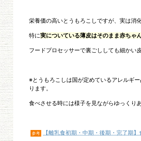
栄養価の高いとうもろこしですが、実は消
特に
実についている薄皮はそのまま赤ちゃ
フードプロセッサーで裏ごししても細かい
※とうもろこしは国が定めているアレルギー
ります。
食べさせる時には様子を見ながらゆっくり
【離乳食初期・中期・後期・完了期】
参考