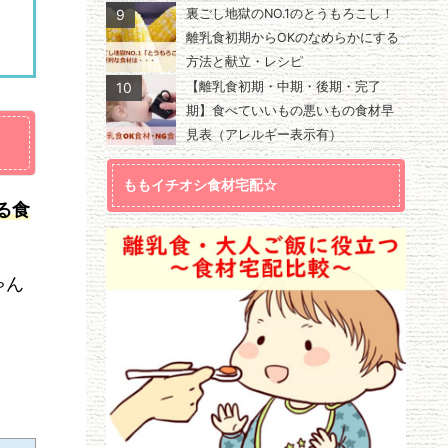
9
裏ごし地獄のNO.1のとうもろこし！
離乳食初期からOKのなめらかにする
方法と献立・レシピ
10
【離乳食初期・中期・後期・完了
期】食べていいもの悪いもの食材早
見表（アレルギー表示有）
ももイチオシ食材宅配☆
る食
ゃん