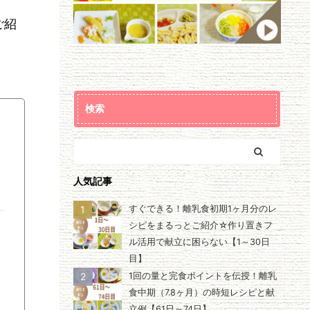
ご紹
検索
人気記事
1
すぐできる！離乳食初期1ヶ月分のレ
シピをまるっとご紹介☆作り置きフ
ル活用で献立に困らない【1～30日
目】
2
1回の量と完食ポイントを伝授！離乳
食中期（7.8ヶ月）の時短レシピと献
立例【61日～74日】