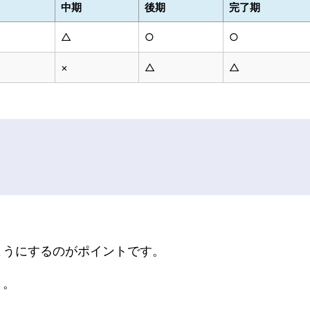
中期
後期
完了期
△
○
○
×
△
△
ようにするのがポイントです。
う。