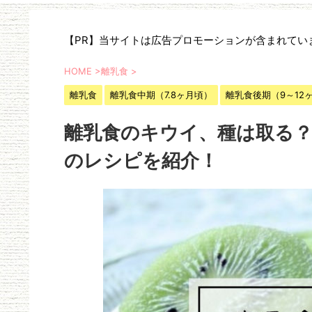
【PR】当サイトは広告プロモーションが含まれてい
HOME
>
離乳食
>
離乳食
離乳食中期（7.8ヶ月頃）
離乳食後期（9～12
離乳食のキウイ、種は取る
のレシピを紹介！