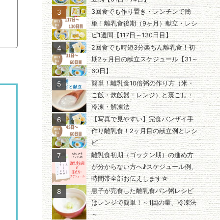
3
3回食でも作り置き・レンチンで簡
単！離乳食後期（9ヶ月）献立・レシ
ピ1週間【117日～130日目】
4
2回食でも時短3分楽ちん離乳食！初
期2ヶ月目の献立スケジュール【31～
60日】
5
簡単！離乳食10倍粥の作り方（米・
ご飯・炊飯器・レンジ）と裏ごし・
冷凍・解凍法
6
【写真で見やすい】完食バンザイ手
作り離乳食！2ヶ月目の献立例とレシ
ピ
7
離乳食初期（ゴックン期）の進め方
が分からない方へ♪スケジュール例、
時間帯全部お伝えします☆
8
息子が完食した離乳食パン粥レシピ
はレンジで簡単！～1回の量、冷凍法
～