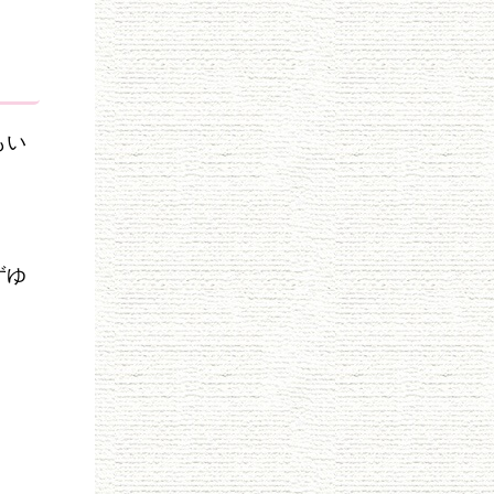
もい
ずゆ