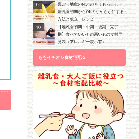
9
裏ごし地獄のNO.1のとうもろこし！
離乳食初期からOKのなめらかにする
方法と献立・レシピ
10
【離乳食初期・中期・後期・完了
期】食べていいもの悪いもの食材早
見表（アレルギー表示有）
ももイチオシ食材宅配☆