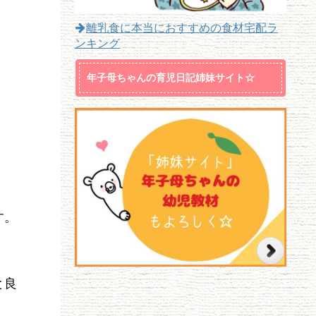
離乳食に本当におすすめの食材宅配ラ
ンキング
年子母ちゃんの育児日記姉妹サイト☆
す。
と良