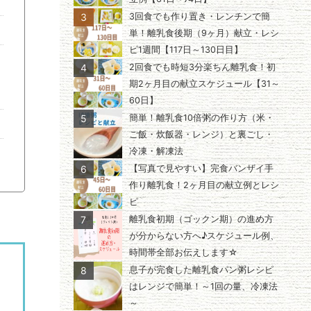
3
3回食でも作り置き・レンチンで簡
単！離乳食後期（9ヶ月）献立・レシ
ピ1週間【117日～130日目】
4
2回食でも時短3分楽ちん離乳食！初
期2ヶ月目の献立スケジュール【31～
60日】
5
簡単！離乳食10倍粥の作り方（米・
ご飯・炊飯器・レンジ）と裏ごし・
冷凍・解凍法
6
【写真で見やすい】完食バンザイ手
作り離乳食！2ヶ月目の献立例とレシ
ピ
7
離乳食初期（ゴックン期）の進め方
が分からない方へ♪スケジュール例、
時間帯全部お伝えします☆
8
息子が完食した離乳食パン粥レシピ
はレンジで簡単！～1回の量、冷凍法
～