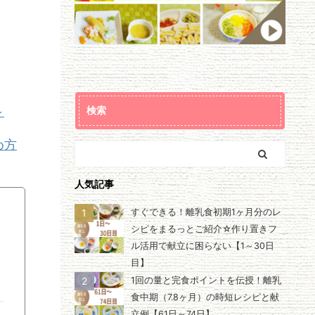
～
検索
め方
人気記事
1
すぐできる！離乳食初期1ヶ月分のレ
シピをまるっとご紹介☆作り置きフ
ル活用で献立に困らない【1～30日
目】
2
1回の量と完食ポイントを伝授！離乳
食中期（7.8ヶ月）の時短レシピと献
立例【61日～74日】