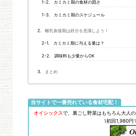
カミカミ期の食材の固さ
カミカミ期のスケジュール
離乳食後期は鉄分を意識しよう！
カミカミ期に与える量は？
調味料も少量からOK
まとめ
当サイトで一番売れている食材宅配！
オイシックス
で、裏ごし野菜はもちろん大人の
\初回1,98