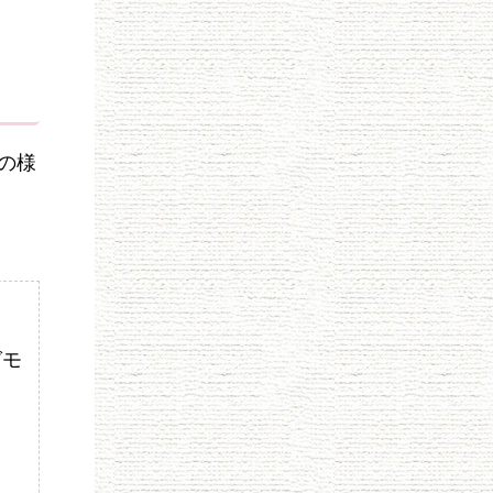
の様
グモ