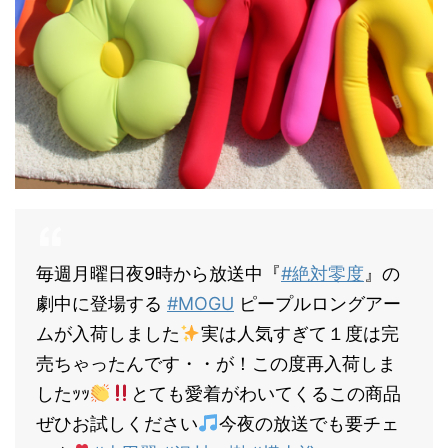
毎週月曜日夜9時から放送中『
#絶対零度
』の
劇中に登場する
#MOGU
ピープルロングアー
ムが入荷しました
実は人気すぎて１度は完
売ちゃったんです・・が！この度再入荷しま
したｯｯ
とても愛着がわいてくるこの商品
ぜひお試しください
今夜の放送でも要チェ