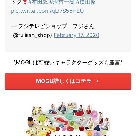
ック
#本田翼
#沢村一樹
#横山裕
pic.twitter.com/qLI7S56HEQ
— フジテレビショップ フジさん
(@fujisan_shop)
February 17, 2020
\MOGUは可愛いキャラクターグッズも豊富/
MOGU詳しくはコチラ