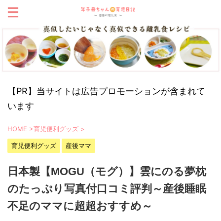
【PR】当サイトは広告プロモーションが含まれて
います
HOME
>
育児便利グッズ
>
育児便利グッズ
産後ママ
日本製【MOGU（モグ）】雲にのる夢枕
のたっぷり写真付口コミ評判～産後睡眠
不足のママに超超おすすめ～