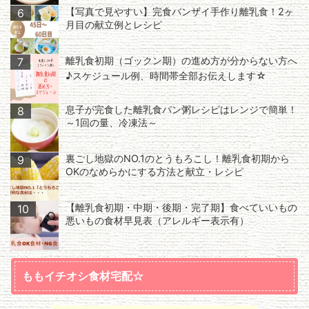
【写真で見やすい】完食バンザイ手作り離乳食！2ヶ
6
月目の献立例とレシピ
離乳食初期（ゴックン期）の進め方が分からない方へ
7
♪スケジュール例、時間帯全部お伝えします☆
息子が完食した離乳食パン粥レシピはレンジで簡単！
8
～1回の量、冷凍法～
裏ごし地獄のNO.1のとうもろこし！離乳食初期から
9
OKのなめらかにする方法と献立・レシピ
【離乳食初期・中期・後期・完了期】食べていいもの
10
悪いもの食材早見表（アレルギー表示有）
ももイチオシ食材宅配☆