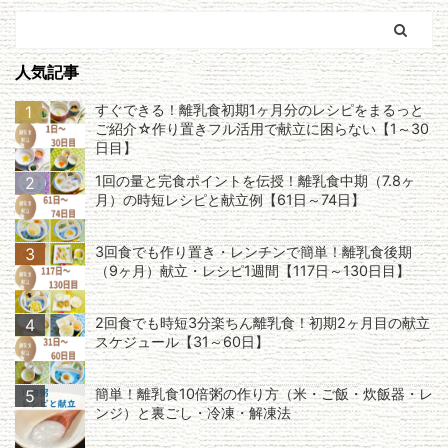
人気記事
すぐできる！離乳食初期1ヶ月分のレシピをまるっと
1
ご紹介☆作り置きフル活用で献立に困らない【1～30
日目】
1回の量と完食ポイントを伝授！離乳食中期（7.8ヶ
2
月）の時短レシピと献立例【61日～74日】
3回食でも作り置き・レンチンで簡単！離乳食後期
3
（9ヶ月）献立・レシピ1週間【117日～130日目】
2回食でも時短3分楽ちん離乳食！初期2ヶ月目の献立
4
スケジュール【31～60日】
簡単！離乳食10倍粥の作り方（米・ご飯・炊飯器・レ
5
ンジ）と裏ごし・冷凍・解凍法