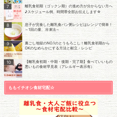
離乳食初期（ゴックン期）の進め方が分からない方へ
7
♪スケジュール例、時間帯全部お伝えします☆
息子が完食した離乳食パン粥レシピはレンジで簡単！
8
～1回の量、冷凍法～
裏ごし地獄のNO.1のとうもろこし！離乳食初期から
9
OKのなめらかにする方法と献立・レシピ
【離乳食初期・中期・後期・完了期】食べていいもの
10
悪いもの食材早見表（アレルギー表示有）
ももイチオシ食材宅配☆