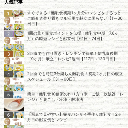
人気記事
すぐできる！離乳食初期1ヶ月分のレシピをまるっと
1
ご紹介☆作り置きフル活用で献立に困らない【1～30
日目】
1回の量と完食ポイントを伝授！離乳食中期（7.8ヶ
2
月）の時短レシピと献立例【61日～74日】
3回食でも作り置き・レンチンで簡単！離乳食後期
3
（9ヶ月）献立・レシピ1週間【117日～130日目】
2回食でも時短3分楽ちん離乳食！初期2ヶ月目の献立
4
スケジュール【31～60日】
簡単！離乳食10倍粥の作り方（米・ご飯・炊飯器・レ
5
ンジ）と裏ごし・冷凍・解凍法
【写真で見やすい】完食バンザイ手作り離乳食！2ヶ
6
月目の献立例とレシピ