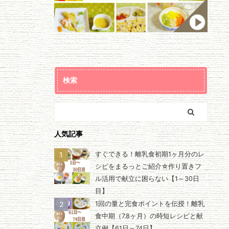
検索
人気記事
1
すぐできる！離乳食初期1ヶ月分のレ
シピをまるっとご紹介☆作り置きフ
ル活用で献立に困らない【1～30日
目】
2
1回の量と完食ポイントを伝授！離乳
食中期（7.8ヶ月）の時短レシピと献
立例【61日～74日】