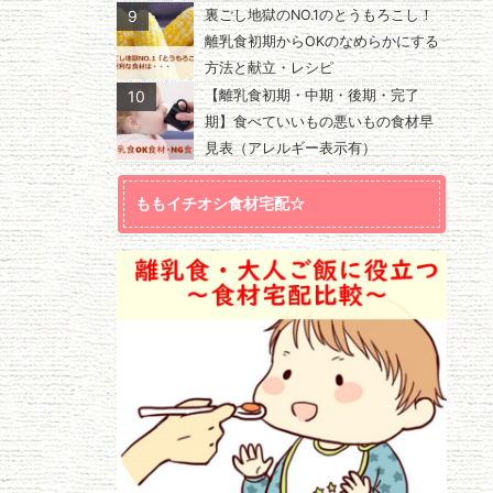
9
裏ごし地獄のNO.1のとうもろこし！
離乳食初期からOKのなめらかにする
方法と献立・レシピ
10
【離乳食初期・中期・後期・完了
期】食べていいもの悪いもの食材早
見表（アレルギー表示有）
ももイチオシ食材宅配☆