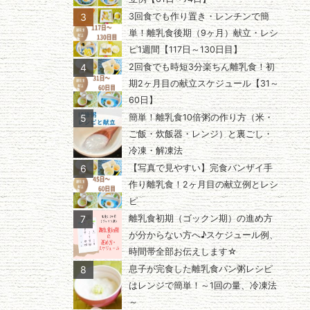
3
3回食でも作り置き・レンチンで簡
単！離乳食後期（9ヶ月）献立・レシ
ピ1週間【117日～130日目】
4
2回食でも時短3分楽ちん離乳食！初
期2ヶ月目の献立スケジュール【31～
60日】
5
簡単！離乳食10倍粥の作り方（米・
ご飯・炊飯器・レンジ）と裏ごし・
冷凍・解凍法
6
【写真で見やすい】完食バンザイ手
作り離乳食！2ヶ月目の献立例とレシ
ピ
7
離乳食初期（ゴックン期）の進め方
が分からない方へ♪スケジュール例、
時間帯全部お伝えします☆
8
息子が完食した離乳食パン粥レシピ
はレンジで簡単！～1回の量、冷凍法
～