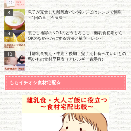
息子が完食した離乳食パン粥レシピはレンジで簡単！
8
～1回の量、冷凍法～
裏ごし地獄のNO.1のとうもろこし！離乳食初期から
9
OKのなめらかにする方法と献立・レシピ
【離乳食初期・中期・後期・完了期】食べていいもの
10
悪いもの食材早見表（アレルギー表示有）
ももイチオシ食材宅配☆