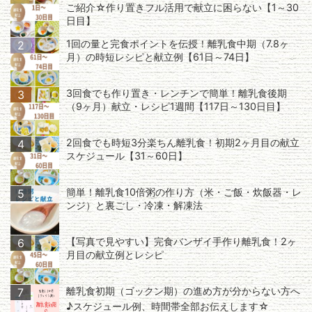
ご紹介☆作り置きフル活用で献立に困らない【1～30
日目】
1回の量と完食ポイントを伝授！離乳食中期（7.8ヶ
2
月）の時短レシピと献立例【61日～74日】
3回食でも作り置き・レンチンで簡単！離乳食後期
3
（9ヶ月）献立・レシピ1週間【117日～130日目】
2回食でも時短3分楽ちん離乳食！初期2ヶ月目の献立
4
スケジュール【31～60日】
簡単！離乳食10倍粥の作り方（米・ご飯・炊飯器・レ
5
ンジ）と裏ごし・冷凍・解凍法
【写真で見やすい】完食バンザイ手作り離乳食！2ヶ
6
月目の献立例とレシピ
離乳食初期（ゴックン期）の進め方が分からない方へ
7
♪スケジュール例、時間帯全部お伝えします☆