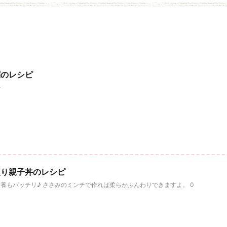
粥のレシピ
+
入り親子丼のレシピ
養もバッチリ♪ ささみのミンチで作れば柔らかふんわりできますよ。 0