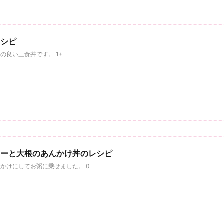
レシピ
の良い三食丼です。 1+
リーと大根のあんかけ丼のレシピ
かけにしてお粥に乗せました。 0