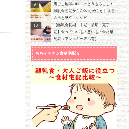
9
裏ごし地獄のNO.1のとうもろこし！
離乳食初期からOKのなめらかにする
方法と献立・レシピ
10
【離乳食初期・中期・後期・完了
期】食べていいもの悪いもの食材早
見表（アレルギー表示有）
ももイチオシ食材宅配☆