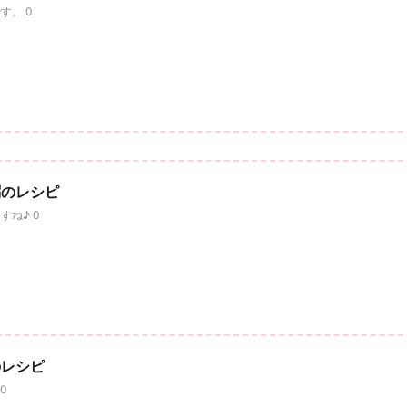
す。 0
粥のレシピ
ね♪ 0
のレシピ
0