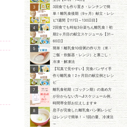
3
3回食でも作り置き・レンチンで簡
単！離乳食後期（9ヶ月）献立・レシ
ピ1週間【117日～130日目】
4
2回食でも時短3分楽ちん離乳食！初
期2ヶ月目の献立スケジュール【31～
60日】
5
簡単！離乳食10倍粥の作り方（米・
ご飯・炊飯器・レンジ）と裏ごし・
冷凍・解凍法
6
【写真で見やすい】完食バンザイ手
作り離乳食！2ヶ月目の献立例とレシ
ピ
7
離乳食初期（ゴックン期）の進め方
が分からない方へ♪スケジュール例、
時間帯全部お伝えします☆
8
息子が完食した離乳食パン粥レシピ
はレンジで簡単！～1回の量、冷凍法
～