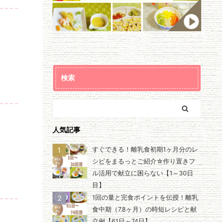
検索
人気記事
1
すぐできる！離乳食初期1ヶ月分のレ
シピをまるっとご紹介☆作り置きフ
ル活用で献立に困らない【1～30日
目】
2
1回の量と完食ポイントを伝授！離乳
食中期（7.8ヶ月）の時短レシピと献
立例【61日～74日】