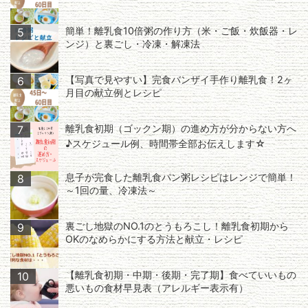
簡単！離乳食10倍粥の作り方（米・ご飯・炊飯器・レ
5
ンジ）と裏ごし・冷凍・解凍法
【写真で見やすい】完食バンザイ手作り離乳食！2ヶ
6
月目の献立例とレシピ
離乳食初期（ゴックン期）の進め方が分からない方へ
7
♪スケジュール例、時間帯全部お伝えします☆
息子が完食した離乳食パン粥レシピはレンジで簡単！
8
～1回の量、冷凍法～
裏ごし地獄のNO.1のとうもろこし！離乳食初期から
9
OKのなめらかにする方法と献立・レシピ
【離乳食初期・中期・後期・完了期】食べていいもの
10
悪いもの食材早見表（アレルギー表示有）