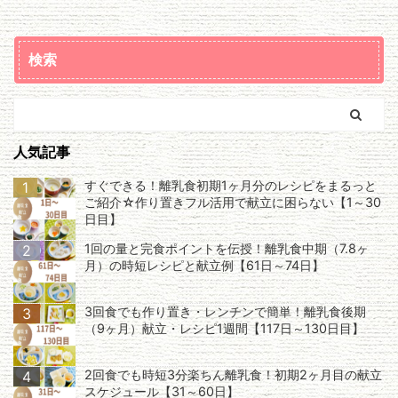
検索
人気記事
すぐできる！離乳食初期1ヶ月分のレシピをまるっと
1
ご紹介☆作り置きフル活用で献立に困らない【1～30
日目】
1回の量と完食ポイントを伝授！離乳食中期（7.8ヶ
2
月）の時短レシピと献立例【61日～74日】
3回食でも作り置き・レンチンで簡単！離乳食後期
3
（9ヶ月）献立・レシピ1週間【117日～130日目】
2回食でも時短3分楽ちん離乳食！初期2ヶ月目の献立
4
スケジュール【31～60日】