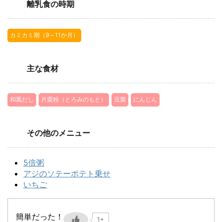
離乳食の時期
カミカミ期（9～11か月）
主な食材
和風だし
片栗粉（とろみのもと）
豆腐
にんじん
その他のメニュー
5倍粥
アジのソテーポテト乗せ
いちご
簡単だった！
1+