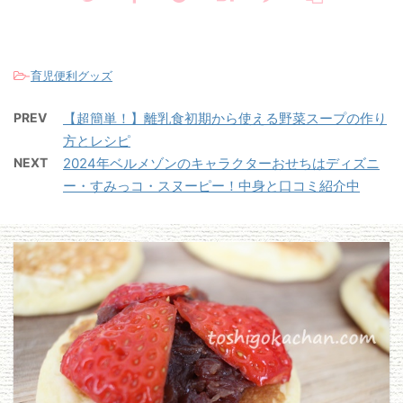
-
育児便利グッズ
PREV
【超簡単！】離乳食初期から使える野菜スープの作り
方とレシピ
NEXT
2024年ベルメゾンのキャラクターおせちはディズニ
ー・すみっコ・スヌーピー！中身と口コミ紹介中