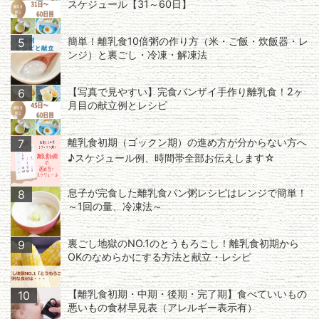
スケジュール【31～60日】
簡単！離乳食10倍粥の作り方（米・ご飯・炊飯器・レ
5
ンジ）と裏ごし・冷凍・解凍法
【写真で見やすい】完食バンザイ手作り離乳食！2ヶ
6
月目の献立例とレシピ
離乳食初期（ゴックン期）の進め方が分からない方へ
7
♪スケジュール例、時間帯全部お伝えします☆
息子が完食した離乳食パン粥レシピはレンジで簡単！
8
～1回の量、冷凍法～
裏ごし地獄のNO.1のとうもろこし！離乳食初期から
9
OKのなめらかにする方法と献立・レシピ
【離乳食初期・中期・後期・完了期】食べていいもの
10
悪いもの食材早見表（アレルギー表示有）