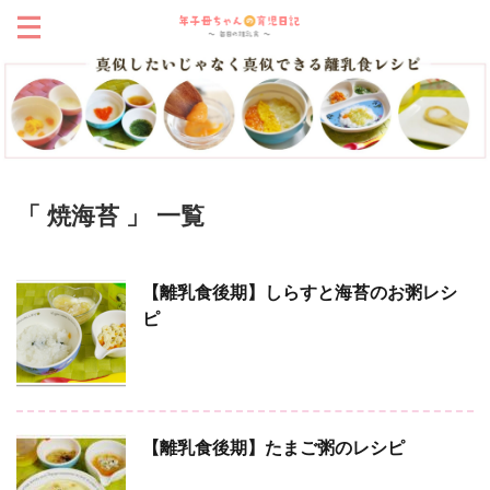
「 焼海苔 」 一覧
【離乳食後期】しらすと海苔のお粥レシ
ピ
【離乳食後期】たまご粥のレシピ