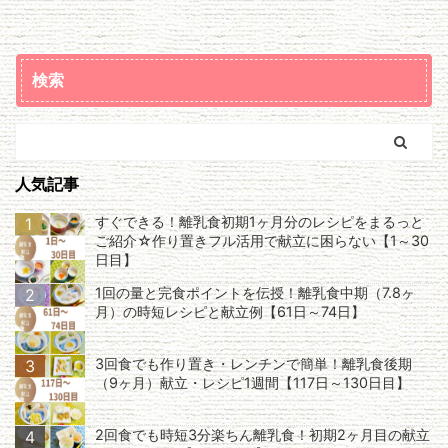
検索
人気記事
すぐできる！離乳食初期1ヶ月分のレシピをまるっと
1
ご紹介☆作り置きフル活用で献立に困らない【1～30
日目】
1回の量と完食ポイントを伝授！離乳食中期（7.8ヶ
2
月）の時短レシピと献立例【61日～74日】
3回食でも作り置き・レンチンで簡単！離乳食後期
3
（9ヶ月）献立・レシピ1週間【117日～130日目】
2回食でも時短3分楽ちん離乳食！初期2ヶ月目の献立
4