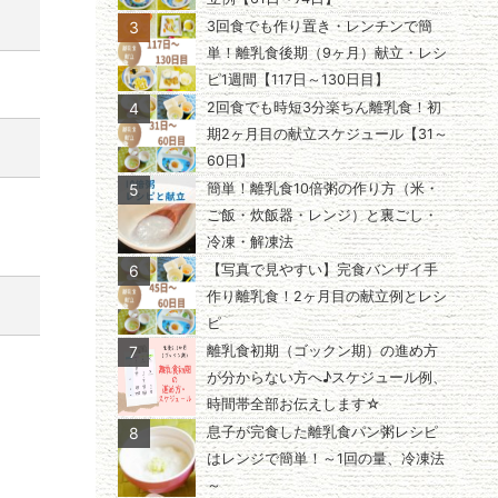
3
3回食でも作り置き・レンチンで簡
単！離乳食後期（9ヶ月）献立・レシ
ピ1週間【117日～130日目】
4
2回食でも時短3分楽ちん離乳食！初
期2ヶ月目の献立スケジュール【31～
60日】
5
簡単！離乳食10倍粥の作り方（米・
ご飯・炊飯器・レンジ）と裏ごし・
冷凍・解凍法
6
【写真で見やすい】完食バンザイ手
作り離乳食！2ヶ月目の献立例とレシ
ピ
7
離乳食初期（ゴックン期）の進め方
が分からない方へ♪スケジュール例、
時間帯全部お伝えします☆
8
息子が完食した離乳食パン粥レシピ
はレンジで簡単！～1回の量、冷凍法
～