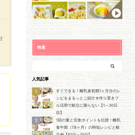
せ
検索
人気記事
1
すぐできる！離乳食初期1ヶ月分のレ
シピをまるっとご紹介☆作り置きフ
ル活用で献立に困らない【1～30日
目】
2
1回の量と完食ポイントを伝授！離乳
食中期（7.8ヶ月）の時短レシピと献
立例【61日～74日】