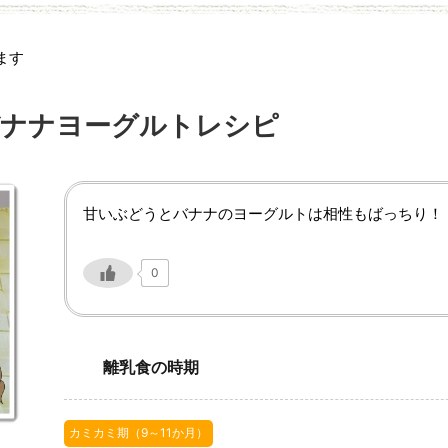
ます
バナナヨーグルトレシピ
甘いぶどうとバナナのヨーグルトは相性もばっちり！
0
離乳食の時期
カミカミ期（9～11か月）