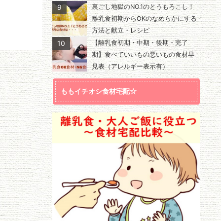
9
裏ごし地獄のNO.1のとうもろこし！
離乳食初期からOKのなめらかにする
方法と献立・レシピ
10
【離乳食初期・中期・後期・完了
期】食べていいもの悪いもの食材早
見表（アレルギー表示有）
ももイチオシ食材宅配☆