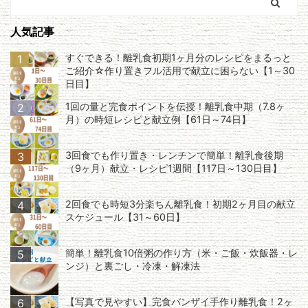
人気記事
すぐできる！離乳食初期1ヶ月分のレシピをまるっと
1
ご紹介☆作り置きフル活用で献立に困らない【1～30
日目】
1回の量と完食ポイントを伝授！離乳食中期（7.8ヶ
2
月）の時短レシピと献立例【61日～74日】
3回食でも作り置き・レンチンで簡単！離乳食後期
3
（9ヶ月）献立・レシピ1週間【117日～130日目】
2回食でも時短3分楽ちん離乳食！初期2ヶ月目の献立
4
スケジュール【31～60日】
簡単！離乳食10倍粥の作り方（米・ご飯・炊飯器・レ
5
ンジ）と裏ごし・冷凍・解凍法
【写真で見やすい】完食バンザイ手作り離乳食！2ヶ
6