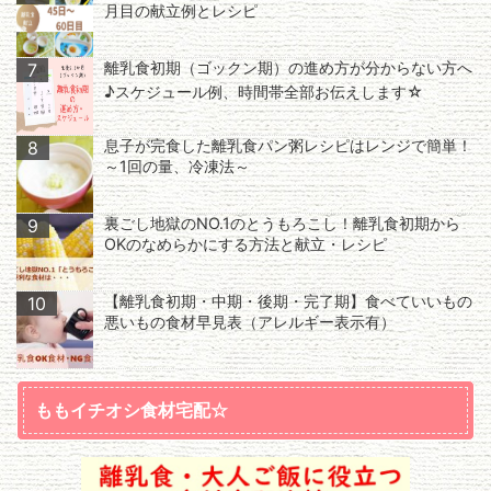
月目の献立例とレシピ
離乳食初期（ゴックン期）の進め方が分からない方へ
7
♪スケジュール例、時間帯全部お伝えします☆
息子が完食した離乳食パン粥レシピはレンジで簡単！
8
～1回の量、冷凍法～
裏ごし地獄のNO.1のとうもろこし！離乳食初期から
9
OKのなめらかにする方法と献立・レシピ
【離乳食初期・中期・後期・完了期】食べていいもの
10
悪いもの食材早見表（アレルギー表示有）
ももイチオシ食材宅配☆