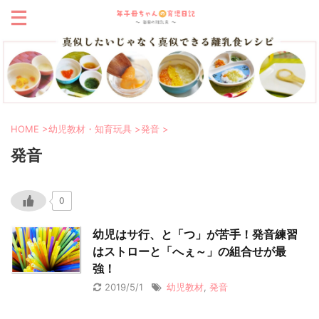
HOME
>
幼児教材・知育玩具
>
発音
>
発音
0
幼児はサ行、と「つ」が苦手！発音練習
はストローと「へぇ～」の組合せが最
強！
2019/5/1
幼児教材
,
発音