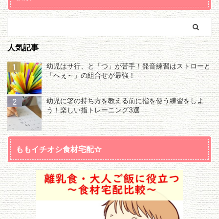
人気記事
幼児はサ行、と「つ」が苦手！発音練習はストローと
1
「へぇ～」の組合せが最強！
幼児に箸の持ち方を教える前に指を使う練習をしよ
2
う！楽しい指トレーニング3選
ももイチオシ食材宅配☆